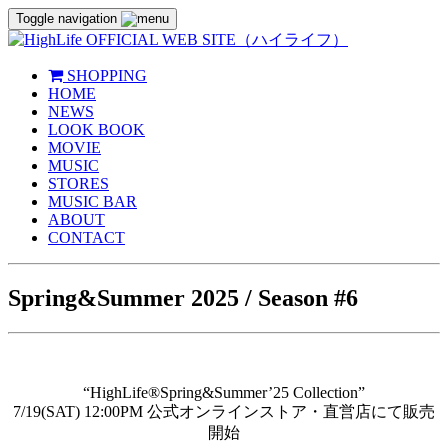
Toggle navigation
SHOPPING
HOME
NEWS
LOOK BOOK
MOVIE
MUSIC
STORES
MUSIC BAR
ABOUT
CONTACT
Spring&Summer 2025 / Season #6
“HighLife®︎Spring&Summer’25 Collection”
7/19(SAT) 12:00PM 公式オンラインストア・直営店にて販売
開始